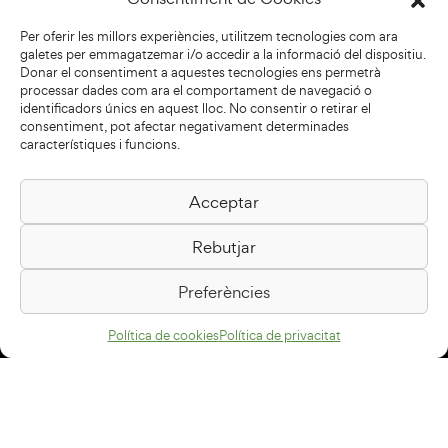
Per oferir les millors experiències, utilitzem tecnologies com ara
galetes per emmagatzemar i/o accedir a la informació del dispositiu.
Donar el consentiment a aquestes tecnologies ens permetrà
processar dades com ara el comportament de navegació o
identificadors únics en aquest lloc. No consentir o retirar el
consentiment, pot afectar negativament determinades
característiques i funcions.
Acceptar
Biblioteca Pilarin Bayés
Rebutjar
Passeig de la Generalitat, 1
08500 Vic
Preferències
Com arribar
Política de cookies
Política de privacitat
Avís legal
Política de privacitat
Política de cookies
Disseny web