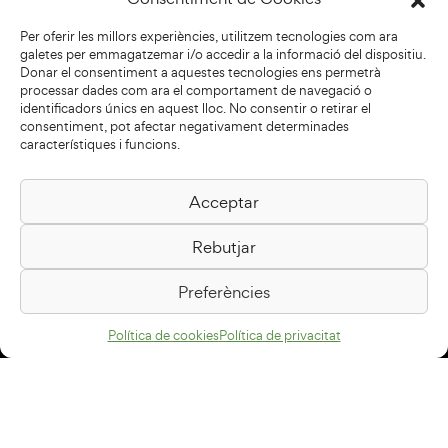
Per oferir les millors experiències, utilitzem tecnologies com ara
galetes per emmagatzemar i/o accedir a la informació del dispositiu.
Donar el consentiment a aquestes tecnologies ens permetrà
processar dades com ara el comportament de navegació o
identificadors únics en aquest lloc. No consentir o retirar el
consentiment, pot afectar negativament determinades
característiques i funcions.
Acceptar
Biblioteca Pilarin Bayés
Rebutjar
Passeig de la Generalitat, 1
08500 Vic
Preferències
Com arribar
Política de cookies
Política de privacitat
Avís legal
Política de privacitat
Política de cookies
Disseny web