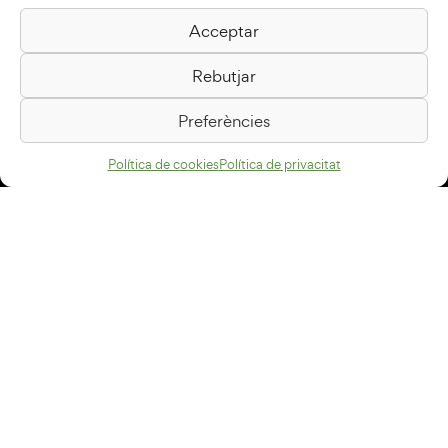
Acceptar
Biblioteca Pilarin Bayés
Rebutjar
Passeig de la Generalitat, 1
08500 Vic
Preferències
Com arribar
Política de cookies
Política de privacitat
Avís legal
Política de privacitat
Política de cookies
Disseny web
+34 93 883 33 25
Col·laboradors:
Subscriu-te al newsletter