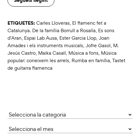
ETIQUETES:
Carles Lloveras
,
El flamenc fet a
Catalunya. De la família Borrull a Rosalía
,
Es sons
d'Aran
,
Espai Lab Ausa
,
Ester Garcia Llop
,
Joan
Amades i els instruments musicals
,
Jofre Gasol
,
M.
Jesús Castro
,
Maika Casalí
,
Música a fons
,
Música
popular: coneixem les arrels
,
Rumba en família
,
Tastet
de guitarra flamenca
Categories