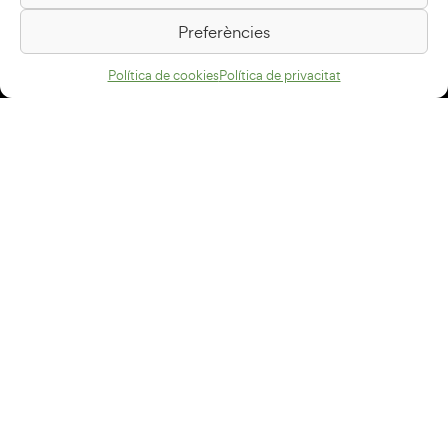
08500 Vic
Preferències
Com arribar
Política de cookies
Política de privacitat
Avís legal
Política de privacitat
Política de cookies
Disseny web
+34 93 883 33 25
Col·laboradors:
Subscriu-te al newsletter