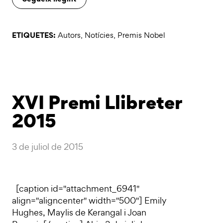
ETIQUETES:
Autors
,
Notícies
,
Premis Nobel
XVI Premi Llibreter
2015
3 de juliol de 2015
[caption id="attachment_6941"
align="aligncenter" width="500"] Emily
Hughes, Maylis de Kerangal i Joan