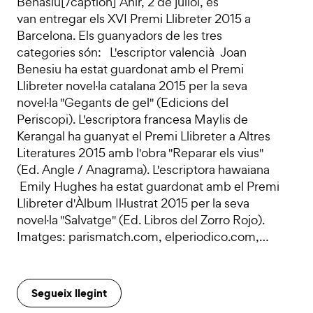
Benasiu[/caption] Ahir, 2 de juliol, es
van entregar els XVI Premi Llibreter 2015 a
Barcelona. Els guanyadors de les tres
categories són: L'escriptor valencià Joan
Benesiu ha estat guardonat amb el Premi
Llibreter novel·la catalana 2015 per la seva
novel·la "Gegants de gel" (Edicions del
Periscopi). L'escriptora francesa Maylis de
Kerangal ha guanyat el Premi Llibreter a Altres
Literatures 2015 amb l'obra "Reparar els vius"
(Ed. Angle / Anagrama). L'escriptora hawaiana
Emily Hughes ha estat guardonat amb el Premi
Llibreter d'Àlbum Il·lustrat 2015 per la seva
novel·la "Salvatge" (Ed. Libros del Zorro Rojo).
Imatges: parismatch.com, elperiodico.com,…
Segueix llegint