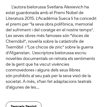
L'autora bielorussa Svetlana Alexievich ha
estat guardonada amb el Premi Nobel de
Literatura 2015. L'Acadèmia Sueca li ha concedit
el premi per "la seva obra polifònica, memorial
del sufriment i del coratge en el nostre temps".
Les seves obres més famoses són "Voces de
Chernóbil", novel·la sobre la catàstrofe de
Txernòbil i "Los chicos de zinc" sobre la guerra
d'Afganistan. L'escriptora bielorussa escriu
novel·les documentals on retrata els sentiments
de la gent que ha viscut vivències
conmovedores i alguns dels seus llibres
són prohibits al seu país per la seva visió de la
societat. A més, s'han fet adaptacions teatrals
d'algunes de les…
Segueix llegint