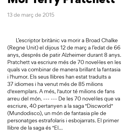
13 de març de 2015
L’escriptor britànic va morir a Broad Chalke
(Regne Unit) el dijous 12 de març a l’edat de 66
anys, després de patir Alzheimer durant 8 anys.
Pratchett va escriure més de 70 novel·les en les
quals va combinar de manera brillant la fantasia
i l'humor. Els seus llibres han estat traduïts a
37 idiomes i ha venut més de 85 milions
d'exemplars. A més, l'autor té milions de fans
arreu del món. --- --- De les 70 novel·les que va
escriure, 40 pertanyen a la saga "Discworld"
(Mundodisco), un món de fantasia ple de
personatges estrafolaris i esbojarrats. El primer
llibre de la saga és "El…