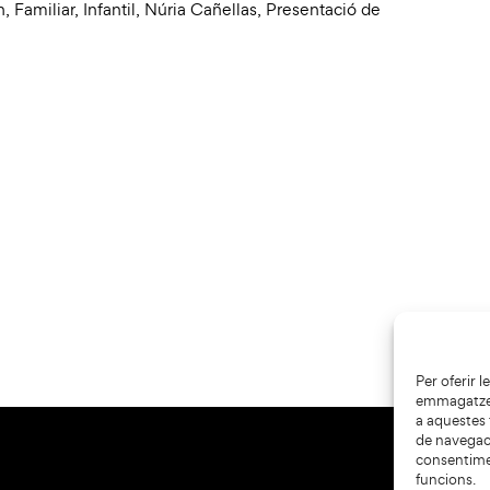
h
,
Familiar
,
Infantil
,
Núria Cañellas
,
Presentació de
Per oferir 
emmagatzema
a aquestes
de navegaci
consentime
funcions.