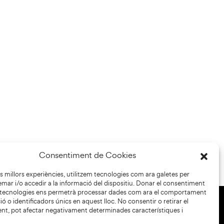
Consentiment de Cookies
les millors experiències, utilitzem tecnologies com ara galetes per
r i/o accedir a la informació del dispositiu. Donar el consentiment
 tecnologies ens permetrà processar dades com ara el comportament
ó o identificadors únics en aquest lloc. No consentir o retirar el
nt, pot afectar negativament determinades característiques i
+34 93 883 33 25