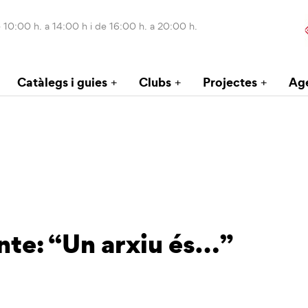
 10:00 h. a 14:00 h i de 16:00 h. a 20:00 h.
Catàlegs i guies
Clubs
Projectes
Ag
nte: “Un arxiu és…”