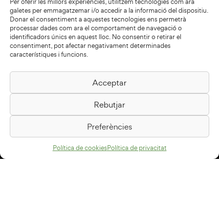
Per oferir les millors experiències, utilitzem tecnologies com ara
galetes per emmagatzemar i/o accedir a la informació del dispositiu.
Donar el consentiment a aquestes tecnologies ens permetrà
processar dades com ara el comportament de navegació o
identificadors únics en aquest lloc. No consentir o retirar el
consentiment, pot afectar negativament determinades
característiques i funcions.
Acceptar
Biblioteca Pilarin Bayés
Rebutjar
Passeig de la Generalitat, 1
08500 Vic
Preferències
Com arribar
Política de cookies
Política de privacitat
Avís legal
Política de privacitat
Política de cookies
Disseny web
+34 93 883 33 25