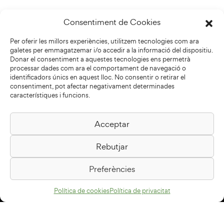
Consentiment de Cookies
Per oferir les millors experiències, utilitzem tecnologies com ara
galetes per emmagatzemar i/o accedir a la informació del dispositiu.
Donar el consentiment a aquestes tecnologies ens permetrà
processar dades com ara el comportament de navegació o
identificadors únics en aquest lloc. No consentir o retirar el
consentiment, pot afectar negativament determinades
característiques i funcions.
Acceptar
Biblioteca Pilarin Bayés
Rebutjar
Passeig de la Generalitat, 1
08500 Vic
Preferències
Com arribar
Política de cookies
Política de privacitat
Avís legal
Política de privacitat
Política de cookies
Disseny web