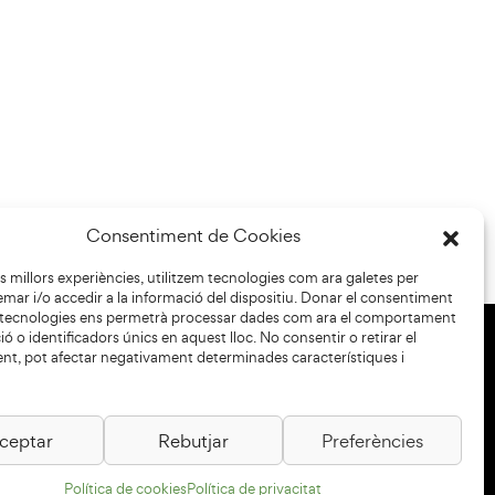
Consentiment de Cookies
les millors experiències, utilitzem tecnologies com ara galetes per
r i/o accedir a la informació del dispositiu. Donar el consentiment
 tecnologies ens permetrà processar dades com ara el comportament
ó o identificadors únics en aquest lloc. No consentir o retirar el
nt, pot afectar negativament determinades característiques i
+34 93 883 33 25
Col·laboradors:
ceptar
Rebutjar
Preferències
Política de cookies
Política de privacitat