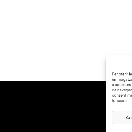
Per oferir 
emmagatzema
a aquestes
de navegaci
consentime
funcions.
Ac