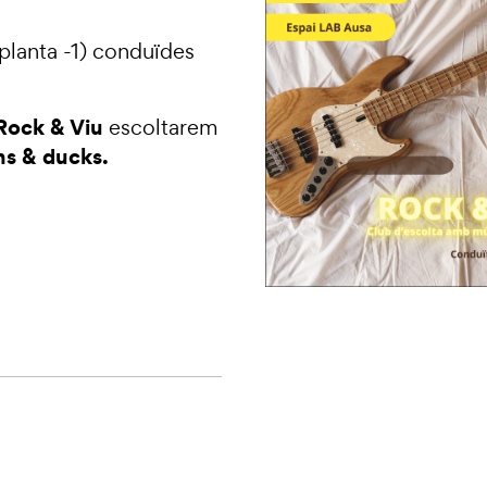
planta -1) conduïdes
Rock & Viu
escoltarem
s & ducks.