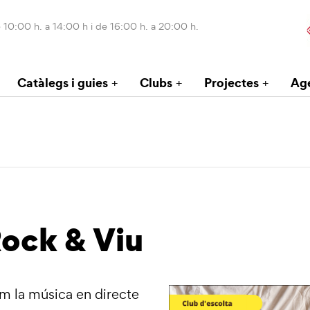
 10:00 h. a 14:00 h i de 16:00 h. a 20:00 h.
Catàlegs i guies
Clubs
Projectes
Ag
Rock & Viu
em la música en directe