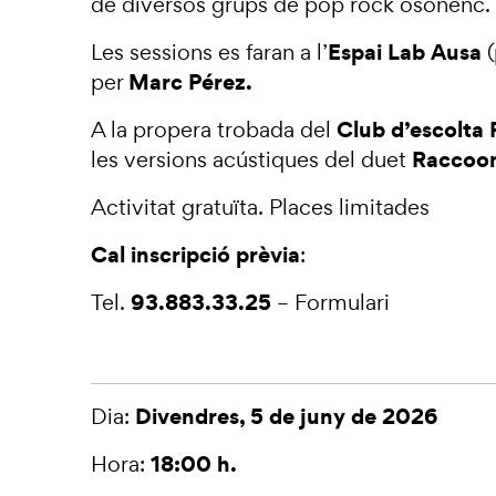
de diversos grups de pop rock osonenc.
Espai Lab Ausa
Les sessions es faran a l’
(
Marc Pérez.
per
Club d’escolta 
A la propera trobada del
Raccoon
les versions acústiques del duet
Activitat gratuïta. Places limitades
Cal inscripció prèvia
:
93.883.33.25
Tel.
–
Formulari
Divendres, 5 de juny de 2026
Dia:
18:00 h.
Hora: