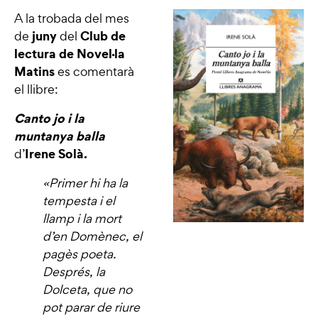
A la trobada del mes
juny
Club de
de
del
lectura de Novel·la
Matins
es comentarà
el llibre:
Canto jo i la
muntanya balla
Irene Solà.
d’
«Primer hi ha la
tempesta i el
llamp i la mort
d’en Domènec, el
pagès poeta.
Després, la
Dolceta, que no
pot parar de riure