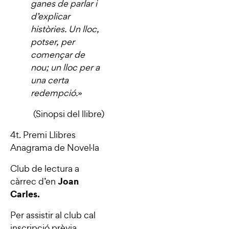
ganes de parlar i
d’explicar
històries. Un lloc,
potser, per
començar de
nou; un lloc per a
una certa
redempció.
»
(Sinopsi del llibre)
4t. Premi Llibres
Anagrama de Novel·la
Club de lectura a
Joan
càrrec d’en
Carles.
Per assistir al club cal
inscripció prèvia.