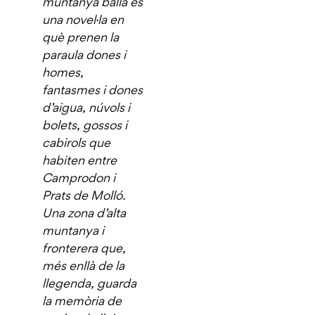
muntanya balla és
una novel·la en
què prenen la
paraula dones i
homes,
fantasmes i dones
d’aigua, núvols i
bolets, gossos i
cabirols que
habiten entre
Camprodon i
Prats de Molló.
Una zona d’alta
muntanya i
fronterera que,
més enllà de la
llegenda, guarda
la memòria de