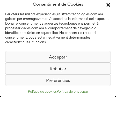
Consentiment de Cookies
Per oferir les millors experiències, utilitzem tecnologies com ara
galetes per emmagatzemar i/o accedir a la informació del dispositiu.
Donar el consentiment a aquestes tecnologies ens permetrà
processar dades com ara el comportament de navegació o
identificadors únics en aquest lloc. No consentir o retirar el
consentiment, pot afectar negativament determinades
característiques i funcions.
Acceptar
Biblioteca Pilarin Bayés
Rebutjar
Passeig de la Generalitat, 1
08500 Vic
Preferències
Com arribar
Política de cookies
Política de privacitat
Avís legal
Política de privacitat
Política de cookies
Disseny web