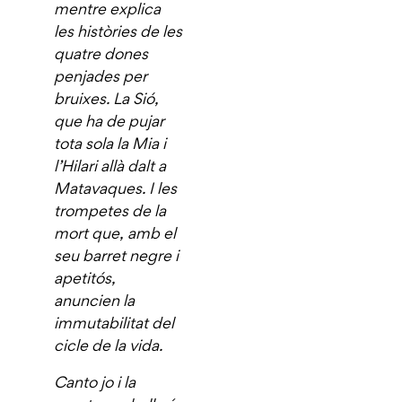
mentre explica
les històries de les
quatre dones
penjades per
bruixes. La Sió,
que ha de pujar
tota sola la Mia i
l’Hilari allà dalt a
Matavaques. I les
trompetes de la
mort que, amb el
seu barret negre i
apetitós,
anuncien la
immutabilitat del
cicle de la vida.
Canto jo i la