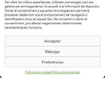
Per oferir les millors experiències, utilitzem tecnologies com ara
galetes per emmagatzemar i/o accedir a la informació del dispositiu.
Donar el consentiment a aquestes tecnologies ens permetrà
processar dades com ara el comportament de navegació o
identificadors únics en aquest lloc. No consentir o retirar el
consentiment, pot afectar negativament determinades
característiques i funcions.
Acceptar
Biblioteca Pilarin Bayés
Rebutjar
Passeig de la Generalitat, 1
08500 Vic
Preferències
Com arribar
Política de cookies
Política de privacitat
Avís legal
Política de privacitat
Política de cookies
Disseny web
+34 93 883 33 25