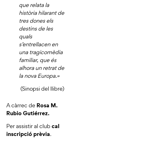
que relata la
història hilarant de
tres dones els
destins de les
quals
s’entrellacen en
una tragicomèdia
familiar, que és
alhora un retrat de
la nova Europa.
»
(Sinopsi del llibre)
Rosa M.
A càrrec de
Rubio Gutiérrez.
cal
Per assistir al club
inscripció prèvia
.