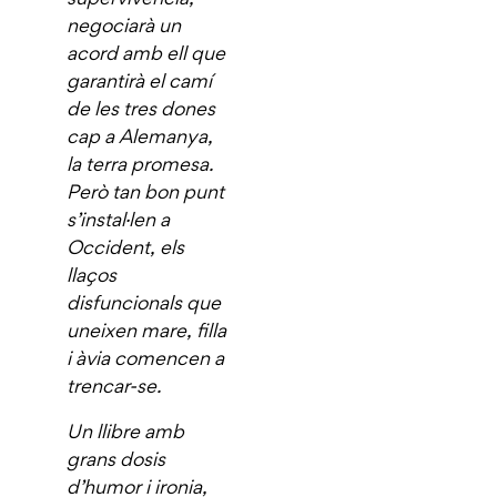
negociarà un
acord amb ell que
garantirà el camí
de les tres dones
cap a Alemanya,
la terra promesa.
Però tan bon punt
s’instal·len a
Occident, els
llaços
disfuncionals que
uneixen mare, filla
i àvia comencen a
trencar-se.
Un llibre amb
grans dosis
d’humor i ironia,