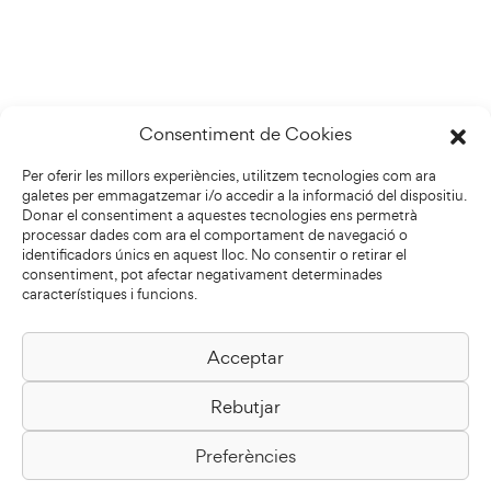
Consentiment de Cookies
Per oferir les millors experiències, utilitzem tecnologies com ara
galetes per emmagatzemar i/o accedir a la informació del dispositiu.
Donar el consentiment a aquestes tecnologies ens permetrà
processar dades com ara el comportament de navegació o
identificadors únics en aquest lloc. No consentir o retirar el
consentiment, pot afectar negativament determinades
característiques i funcions.
Acceptar
Biblioteca Pilarin Bayés
Rebutjar
Passeig de la Generalitat, 1
08500 Vic
Preferències
Com arribar