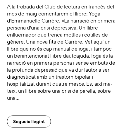
A la trobada del Club de lectura en francès del
mes de maig comentarem el llibre: Yoga
d'Emmanuelle Carrère. «La narració en primera
persona d'una crisi depressiva. Un llibre
enlluernador que trenca motlles i cotilles de
gènere. Una nova fita de Carrère. Vet aquí un
llibre que no és cap manual de ioga, i tampoc
un benintencionat llibre dautoajuda. Ioga és la
narració en primera persona i sense embuts de
la profunda depressió que va dur lau­tor a ser
diagnosticat amb un trastorn bipolar i
hospitalitzat durant quatre mesos. És, així ma­
teix, un llibre sobre una crisi de parella, sobre
una…
Segueix llegint