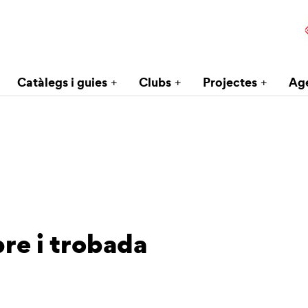
Catàlegs i guies
Clubs
Projectes
Ag
bre i trobada