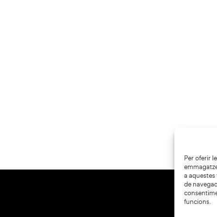
Per oferir 
emmagatzema
a aquestes
de navegaci
consentime
funcions.