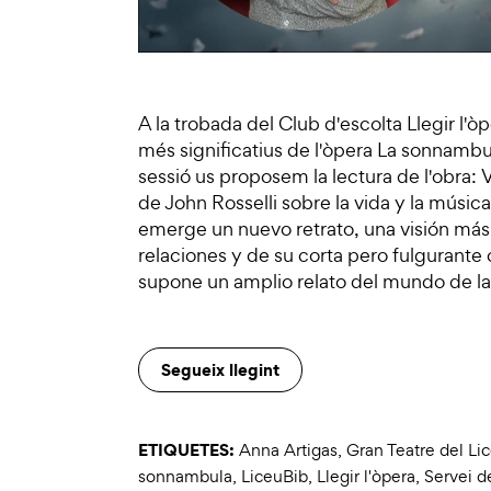
A la trobada del Club d'escolta Llegir l'
més significatius de l'òpera La sonnambu
sessió us proposem la lectura de l'obra: V
de John Rosselli sobre la vida y la músic
emerge un nuevo retrato, una visión más 
relaciones y de su corta pero fulgurante 
supone un amplio relato del mundo de la 
Segueix llegint
ETIQUETES:
Anna Artigas
,
Gran Teatre del Li
sonnambula
,
LiceuBib
,
Llegir l'òpera
,
Servei d