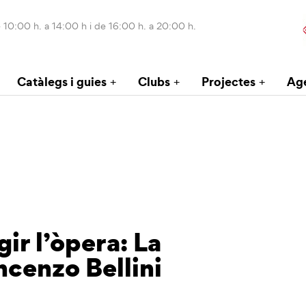
 10:00 h. a 14:00 h i de 16:00 h. a 20:00 h.
Catàlegs i guies
Clubs
Projectes
Ag
ir l’òpera: La
cenzo Bellini