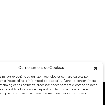
Consentiment de Cookies
les millors experiències, utilitzem tecnologies com ara galetes per
r i/o accedir a la informació del dispositiu. Donar el consentiment
 tecnologies ens permetrà processar dades com ara el comportament
ó o identificadors únics en aquest lloc. No consentir o retirar el
nt, pot afectar negativament determinades característiques i
+34 93 883 33 25