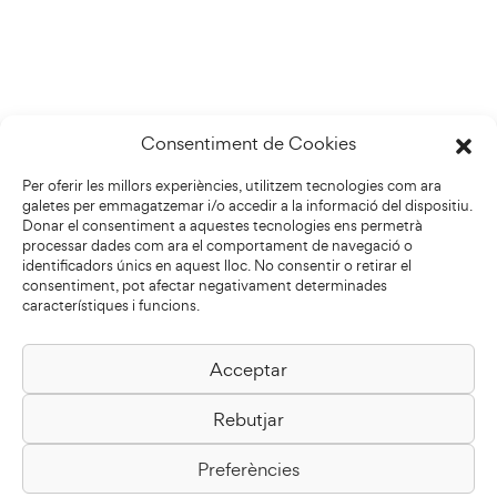
Consentiment de Cookies
Per oferir les millors experiències, utilitzem tecnologies com ara
galetes per emmagatzemar i/o accedir a la informació del dispositiu.
Donar el consentiment a aquestes tecnologies ens permetrà
processar dades com ara el comportament de navegació o
identificadors únics en aquest lloc. No consentir o retirar el
consentiment, pot afectar negativament determinades
característiques i funcions.
Acceptar
Biblioteca Pilarin Bayés
Rebutjar
Passeig de la Generalitat, 1
08500 Vic
Preferències
Com arribar