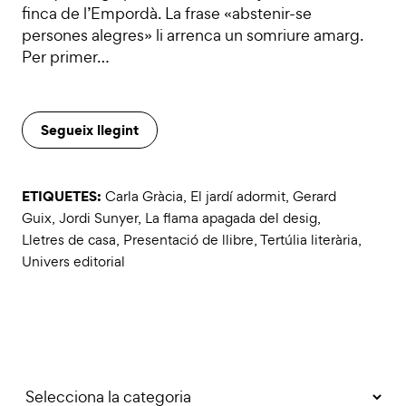
finca de l’Empordà. La frase «abstenir-se
persones alegres» li arrenca un somriure amarg.
Per primer…
Segueix llegint
ETIQUETES:
Carla Gràcia
,
El jardí adormit
,
Gerard
Guix
,
Jordi Sunyer
,
La flama apagada del desig
,
Lletres de casa
,
Presentació de llibre
,
Tertúlia literària
,
Univers editorial
Categories