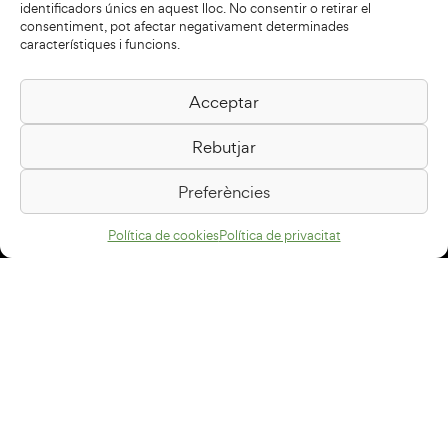
identificadors únics en aquest lloc. No consentir o retirar el
consentiment, pot afectar negativament determinades
característiques i funcions.
Acceptar
Biblioteca Pilarin Bayés
Rebutjar
Passeig de la Generalitat, 1
08500 Vic
Preferències
Com arribar
Política de cookies
Política de privacitat
Avís legal
Política de privacitat
Política de cookies
Disseny web
+34 93 883 33 25
Col·laboradors: