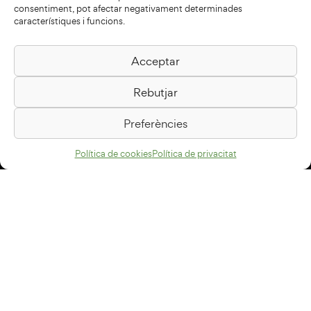
consentiment, pot afectar negativament determinades
característiques i funcions.
Acceptar
Biblioteca Pilarin Bayés
Rebutjar
Passeig de la Generalitat, 1
08500 Vic
Preferències
Com arribar
Política de cookies
Política de privacitat
Avís legal
Política de privacitat
Política de cookies
Disseny web
+34 93 883 33 25
Col·laboradors: