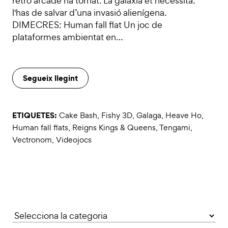
retro arcade ha tornat. La galàxia et necessita:
l'has de salvar d’una invasió alienígena.
DIMECRES: Human fall flat Un joc de
plataformes ambientat en…
Segueix llegint
ETIQUETES:
Cake Bash
,
Fishy 3D
,
Galaga
,
Heave Ho
,
Human fall flats
,
Reigns Kings & Queens
,
Tengami
,
Vectronom
,
Videojocs
Categories