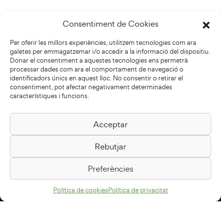
Consentiment de Cookies
Per oferir les millors experiències, utilitzem tecnologies com ara
galetes per emmagatzemar i/o accedir a la informació del dispositiu.
Donar el consentiment a aquestes tecnologies ens permetrà
processar dades com ara el comportament de navegació o
identificadors únics en aquest lloc. No consentir o retirar el
consentiment, pot afectar negativament determinades
característiques i funcions.
Acceptar
Biblioteca Pilarin Bayés
Rebutjar
Passeig de la Generalitat, 1
08500 Vic
Preferències
Com arribar
Política de cookies
Política de privacitat
Avís legal
Política de privacitat
Política de cookies
Disseny web