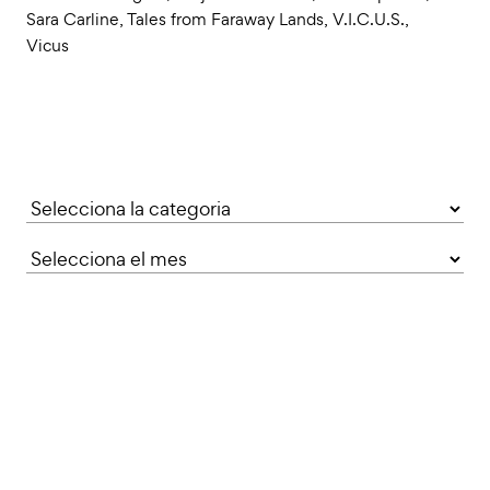
Sara Carline
,
Tales from Faraway Lands
,
V.I.C.U.S.
,
Vicus
Categories