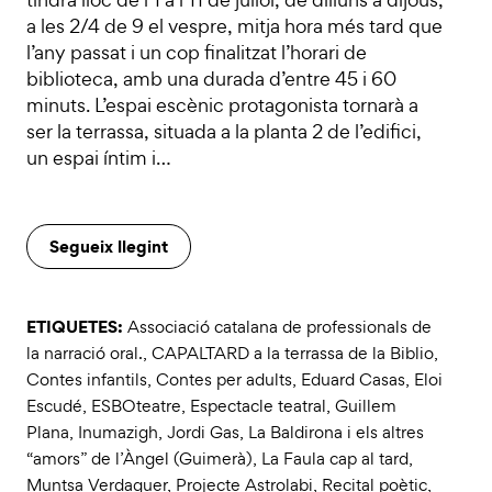
a les 2/4 de 9 el vespre, mitja hora més tard que
l’any passat i un cop finalitzat l’horari de
biblioteca, amb una durada d’entre 45 i 60
minuts. L’espai escènic protagonista tornarà a
ser la terrassa, situada a la planta 2 de l’edifici,
un espai íntim i…
Segueix llegint
ETIQUETES:
Associació catalana de professionals de
la narració oral.
,
CAPALTARD a la terrassa de la Biblio
,
Contes infantils
,
Contes per adults
,
Eduard Casas
,
Eloi
Escudé
,
ESBOteatre
,
Espectacle teatral
,
Guillem
Plana
,
Inumazigh
,
Jordi Gas
,
La Baldirona i els altres
“amors” de l’Àngel (Guimerà)
,
La Faula cap al tard
,
Muntsa Verdaguer
,
Projecte Astrolabi
,
Recital poètic
,