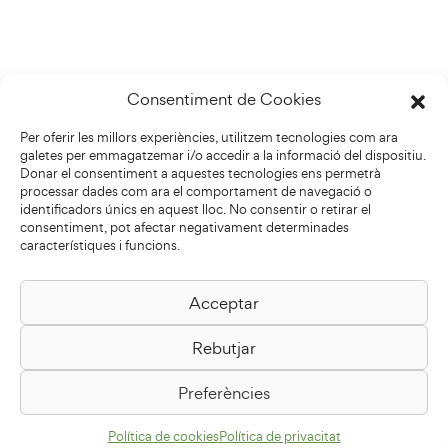
Consentiment de Cookies
Per oferir les millors experiències, utilitzem tecnologies com ara
galetes per emmagatzemar i/o accedir a la informació del dispositiu.
Donar el consentiment a aquestes tecnologies ens permetrà
processar dades com ara el comportament de navegació o
identificadors únics en aquest lloc. No consentir o retirar el
consentiment, pot afectar negativament determinades
característiques i funcions.
Acceptar
Biblioteca Pilarin Bayés
Rebutjar
Passeig de la Generalitat, 1
08500 Vic
Preferències
Com arribar
Política de cookies
Política de privacitat