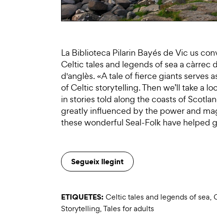
La Biblioteca Pilarin Bayés de Vic us con
Celtic tales and legends of sea a càrrec 
d'anglès. «A tale of fierce giants serves a
of Celtic storytelling. Then we’ll take a l
in stories told along the coasts of Scotl
greatly influenced by the power and magi
these wonderful Seal-Folk have helped 
Segueix llegint
ETIQUETES:
Celtic tales and legends of sea
,
Storytelling
,
Tales for adults