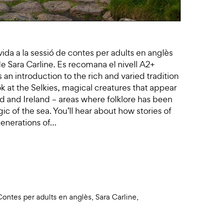
vida a la sessió de contes per adults en anglès
de Sara Carline. Es recomana el nivell A2+
s an introduction to the rich and varied tradition
ook at the Selkies, magical creatures that appear
and and Ireland – areas where folklore has been
c of the sea. You’ll hear about how stories of
generations of…
Contes per adults en anglès
,
Sara Carline
,