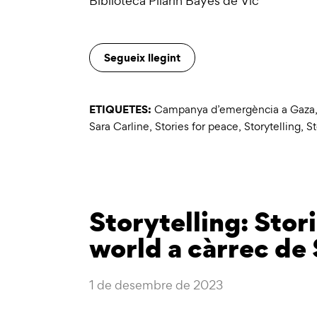
Biblioteca Pilarin Bayés de Vic
Segueix llegint
ETIQUETES:
Campanya d’emergència a Gaza
Sara Carline
,
Stories for peace
,
Storytelling
,
St
Storytelling: Stor
world a càrrec de 
1 de desembre de 2023