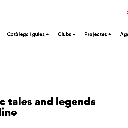
Catàlegs i guies
Clubs
Projectes
Ag
ic tales and legends
line