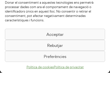
Donar el consentiment a aquestes tecnologies ens permetrà
processar dades com ara el comportament de navegació o
identificadors únics en aquest lloc. No consentir o retirar el
consentiment, pot afectar negativament determinades
característiques i funcions.
Acceptar
Biblioteca Pilarin Bayés
Rebutjar
Passeig de la Generalitat, 1
08500 Vic
Preferències
Com arribar
Política de cookies
Política de privacitat
Avís legal
Política de privacitat
Política de cookies
Disseny web
+34 93 883 33 25
Col·laboradors: