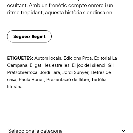
ocultant. Amb un frenètic compte enrere i un
ritme trepidant, aquesta història s endinsa en…
Segueix llegint
ETIQUETES:
Autors locals
,
Edicions Proa
,
Editorial La
Campana
,
El gat i les estrelles
,
El joc del silenci
,
Gil
Pratsobrerroca
,
Jordi Lara
,
Jordi Sunyer
,
Lletres de
casa
,
Paula Bonet
,
Presentació de llibre
,
Tertúlia
literària
Categories