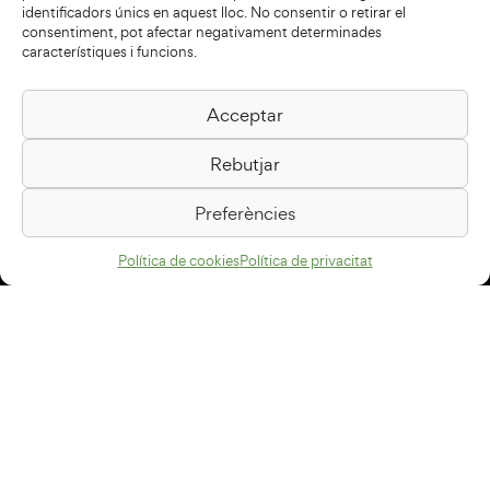
identificadors únics en aquest lloc. No consentir o retirar el
consentiment, pot afectar negativament determinades
característiques i funcions.
Acceptar
Biblioteca Pilarin Bayés
Rebutjar
Passeig de la Generalitat, 1
08500 Vic
Preferències
Com arribar
Política de cookies
Política de privacitat
Avís legal
Política de privacitat
Política de cookies
Disseny web
+34 93 883 33 25
Col·laboradors: