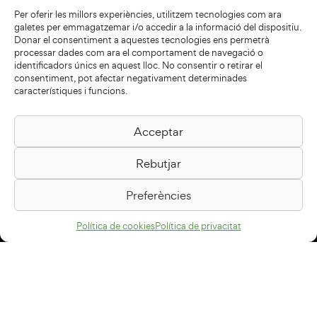
Per oferir les millors experiències, utilitzem tecnologies com ara
galetes per emmagatzemar i/o accedir a la informació del dispositiu.
Donar el consentiment a aquestes tecnologies ens permetrà
processar dades com ara el comportament de navegació o
identificadors únics en aquest lloc. No consentir o retirar el
consentiment, pot afectar negativament determinades
característiques i funcions.
Acceptar
Biblioteca Pilarin Bayés
Rebutjar
Passeig de la Generalitat, 1
08500 Vic
Preferències
Com arribar
Política de cookies
Política de privacitat
Avís legal
Política de privacitat
Política de cookies
Disseny web
+34 93 883 33 25