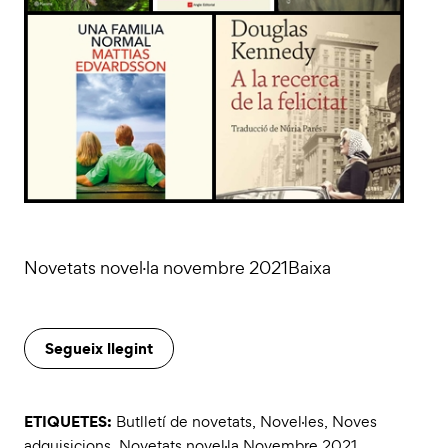
Novetats novel·la novembre 2021Baixa
Segueix llegint
ETIQUETES:
Butlletí de novetats
,
Novel·les
,
Noves
adquisicions
,
Novetats novel·la Novembre 2021