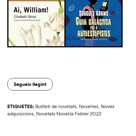
Segueix llegint
ETIQUETES:
Butlletí de novetats
,
Novel·les
,
Noves
adquisicions
,
Novetats Novel·la Febrer 2022