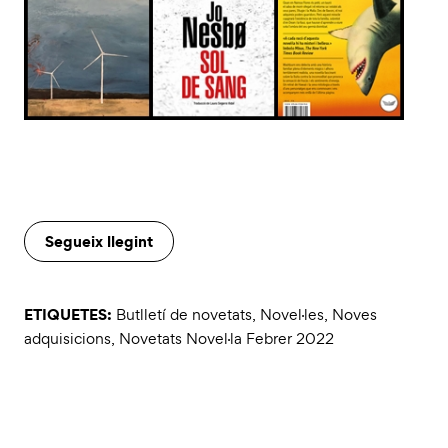
Segueix llegint
ETIQUETES:
Butlletí de novetats
,
Novel·les
,
Noves
adquisicions
,
Novetats Novel·la Febrer 2022