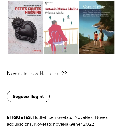
Novetats novel·la gener 22
Segueix llegint
ETIQUETES:
Butlletí de novetats
,
Novel·les
,
Noves
adquisicions
,
Novetats novel·la Gener 2022