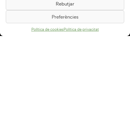
Rebutjar
Passeig de la Generalitat, 1
08500 Vic
Preferències
Com arribar
Política de cookies
Política de privacitat
Avís legal
Política de privacitat
Política de cookies
Disseny web
+34 93 883 33 25
Col·laboradors:
Subscriu-te al newsletter