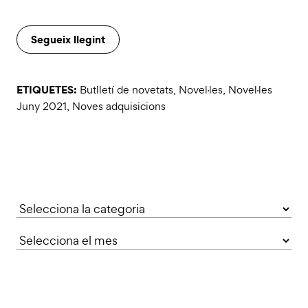
Segueix llegint
ETIQUETES:
Butlletí de novetats
,
Novel·les
,
Novel·les
Juny 2021
,
Noves adquisicions
Categories