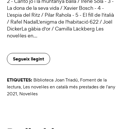
2 - Canto jo i la muntanya balla / Irene Solà - 3 -
La dona de la seva vida / Xavier Bosch - 4 -
L'espia del Ritz / Pilar Rahola - 5 - El fill de l'italià
/ Rafel NadalL'enigma de l'habitació 622 / Joël
DickerLa gàbia d'or / Camilla Läckberg Les
novel·les en…
Segueix llegint
ETIQUETES:
Biblioteca Joan Triadú
,
Foment de la
lectura
,
Les novel·les en català més prestades de l'any
2021
,
Novel·les