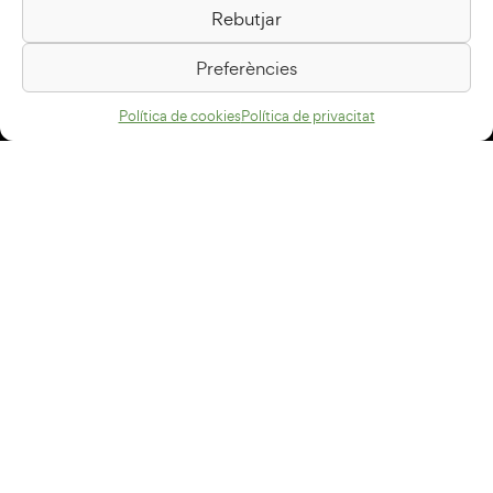
Rebutjar
Passeig de la Generalitat, 1
08500 Vic
Preferències
Com arribar
Política de cookies
Política de privacitat
Avís legal
Política de privacitat
Política de cookies
Disseny web
+34 93 883 33 25
Col·laboradors:
Subscriu-te al newsletter