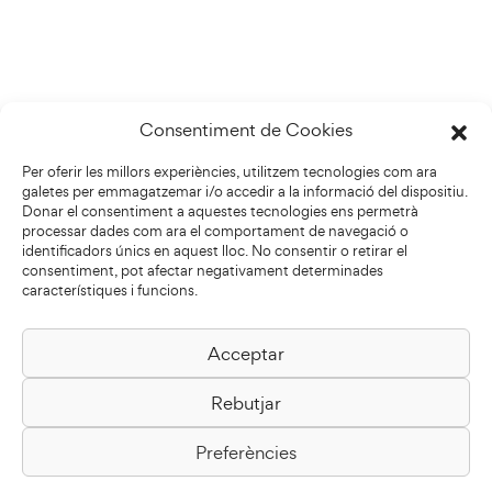
Consentiment de Cookies
Per oferir les millors experiències, utilitzem tecnologies com ara
galetes per emmagatzemar i/o accedir a la informació del dispositiu.
Donar el consentiment a aquestes tecnologies ens permetrà
processar dades com ara el comportament de navegació o
identificadors únics en aquest lloc. No consentir o retirar el
consentiment, pot afectar negativament determinades
característiques i funcions.
Acceptar
Biblioteca Pilarin Bayés
Rebutjar
Passeig de la Generalitat, 1
08500 Vic
Preferències
Com arribar