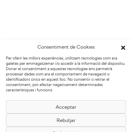
Consentiment de Cookies
Per oferir les millors experiències, utilitzem tecnologies com ara
galetes per emmagatzemar i/o accedir a la informació del dispositiu.
Donar el consentiment a aquestes tecnologies ens permetrà
processar dades com ara el comportament de navegació o
identificadors únics en aquest lloc. No consentir o retirar el
consentiment, pot afectar negativament determinades
característiques i funcions.
Acceptar
Biblioteca Pilarin Bayés
Rebutjar
Passeig de la Generalitat, 1
08500 Vic