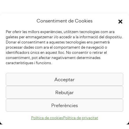
Consentiment de Cookies
Per oferir les millors experiències, utilitzem tecnologies com ara
galetes per emmagatzemar i/o accedir a la informació del dispositiu.
Donar el consentiment a aquestes tecnologies ens permetrà
processar dades com ara el comportament de navegació o
identificadors únics en aquest lloc. No consentir o retirar el
consentiment, pot afectar negativament determinades
característiques i funcions.
Acceptar
Biblioteca Pilarin Bayés
Rebutjar
Passeig de la Generalitat, 1
08500 Vic
Preferències
Com arribar
Política de cookies
Política de privacitat
Avís legal
Política de privacitat