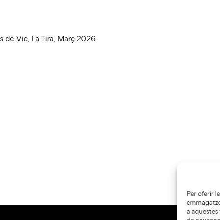
és de Vic
,
La Tira
,
Març 2026
Per oferir 
emmagatzema
a aquestes