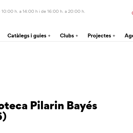
 10:00 h. a 14:00 h i de 16:00 h. a 20:00 h.
Catàlegs i guies
Clubs
Projectes
Ag
ioteca Pilarin Bayés
6)