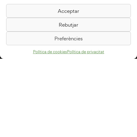
Acceptar
Biblioteca Pilarin Bayés
Rebutjar
Passeig de la Generalitat, 1
08500 Vic
Preferències
Com arribar
Política de cookies
Política de privacitat
Avís legal
Política de privacitat
Política de cookies
Disseny web
+34 93 883 33 25
Col·laboradors:
Subscriu-te al newsletter