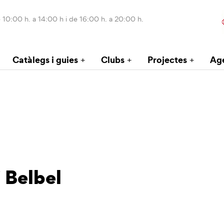
 10:00 h. a 14:00 h i de 16:00 h. a 20:00 h.
Catàlegs i guies
Clubs
Projectes
Ag
 Belbel