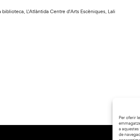
a biblioteca
,
L'Atlàntida Centre d'Arts Escèniques
,
Lali
Per oferir 
emmagatzema
a aquestes
de navegaci