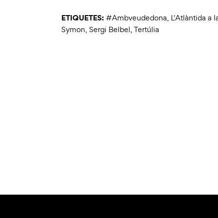
ETIQUETES:
#Ambveudedona
,
L'Atlàntida a l
Symon
,
Sergi Belbel
,
Tertúlia