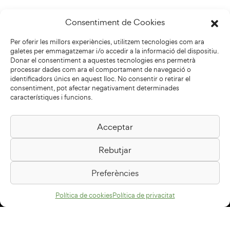
Consentiment de Cookies
Per oferir les millors experiències, utilitzem tecnologies com ara
galetes per emmagatzemar i/o accedir a la informació del dispositiu.
Donar el consentiment a aquestes tecnologies ens permetrà
processar dades com ara el comportament de navegació o
identificadors únics en aquest lloc. No consentir o retirar el
consentiment, pot afectar negativament determinades
característiques i funcions.
Acceptar
Biblioteca Pilarin Bayés
Rebutjar
Passeig de la Generalitat, 1
08500 Vic
Preferències
Com arribar
Política de cookies
Política de privacitat
Avís legal
Política de privacitat
Política de cookies
Disseny web