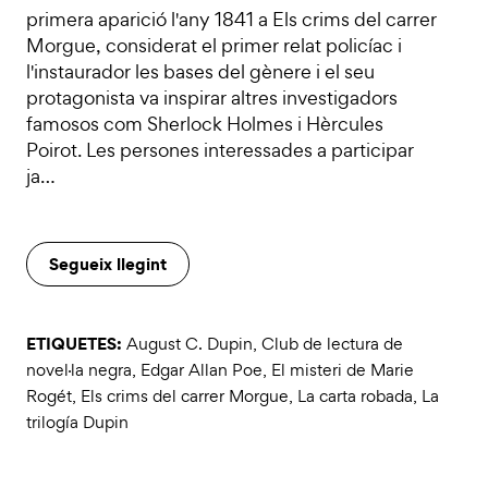
primera aparició l'any 1841 a Els crims del carrer
Morgue, considerat el primer relat policíac i
l'instaurador les bases del gènere i el seu
protagonista va inspirar altres investigadors
famosos com Sherlock Holmes i Hèrcules
Poirot. Les persones interessades a participar
ja…
Segueix llegint
ETIQUETES:
August C. Dupin
,
Club de lectura de
novel·la negra
,
Edgar Allan Poe
,
El misteri de Marie
Rogét
,
Els crims del carrer Morgue
,
La carta robada
,
La
trilogía Dupin