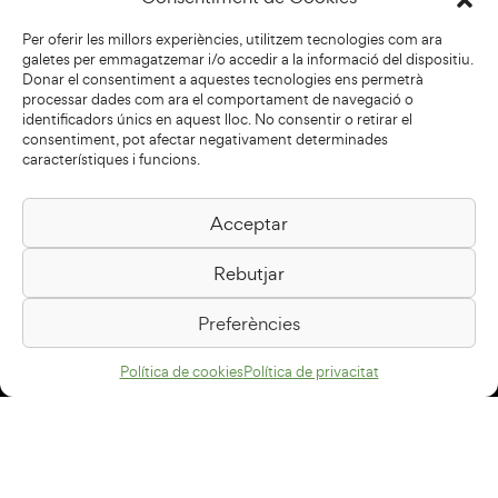
Per oferir les millors experiències, utilitzem tecnologies com ara
galetes per emmagatzemar i/o accedir a la informació del dispositiu.
Donar el consentiment a aquestes tecnologies ens permetrà
processar dades com ara el comportament de navegació o
identificadors únics en aquest lloc. No consentir o retirar el
consentiment, pot afectar negativament determinades
característiques i funcions.
Acceptar
Biblioteca Pilarin Bayés
Rebutjar
Passeig de la Generalitat, 1
08500 Vic
Preferències
Com arribar
Política de cookies
Política de privacitat
Avís legal
Política de privacitat
Política de cookies
Disseny web