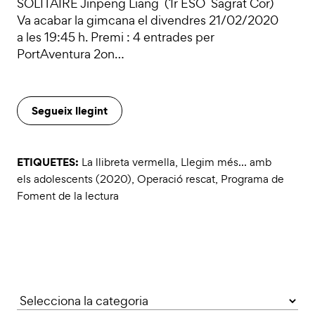
SOLITAIRE Jinpeng Liang (1r ESO Sagrat Cor)
Va acabar la gimcana el divendres 21/02/2020
a les 19:45 h. Premi : 4 entrades per
PortAventura 2on…
Segueix llegint
ETIQUETES:
La llibreta vermella
,
Llegim més... amb
els adolescents (2020)
,
Operació rescat
,
Programa de
Foment de la lectura
Categories