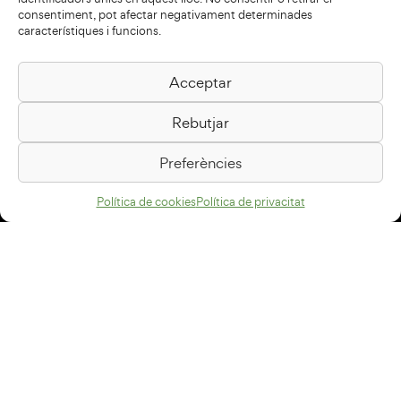
consentiment, pot afectar negativament determinades
característiques i funcions.
Acceptar
Biblioteca Pilarin Bayés
Rebutjar
Passeig de la Generalitat, 1
08500 Vic
Preferències
Com arribar
Política de cookies
Política de privacitat
Avís legal
Política de privacitat
Política de cookies
Disseny web
+34 93 883 33 25
Col·laboradors: