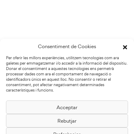
Consentiment de Cookies
Per oferir les millors experiències, utilitzem tecnologies com ara
galetes per emmagatzemar i/o accedir a la informació del dispositiu.
Donar el consentiment a aquestes tecnologies ens permetrà
processar dades com ara el comportament de navegació o
identificadors únics en aquest lloc. No consentir o retirar el
consentiment, pot afectar negativament determinades
característiques i funcions.
Acceptar
Biblioteca Pilarin Bayés
Rebutjar
Passeig de la Generalitat, 1
08500 Vic