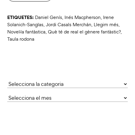
ETIQUETES:
Daniel Genís
,
Inés Macpherson
,
Irene
Solanich-Sanglas
,
Jordi Casals Merchán
,
Llegim més
,
Novel·la fantàstica
,
Què té de real el gènere fantàstic?
,
Taula rodona
Categories