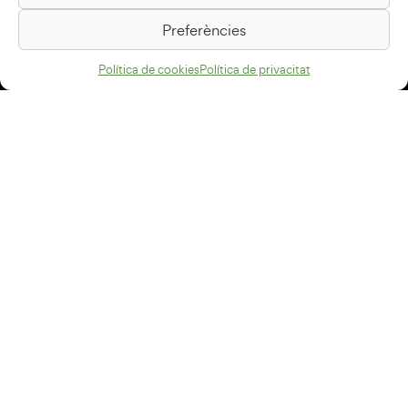
08500 Vic
Preferències
Com arribar
Política de cookies
Política de privacitat
Avís legal
Política de privacitat
Política de cookies
Disseny web
+34 93 883 33 25
Col·laboradors:
Subscriu-te al newsletter