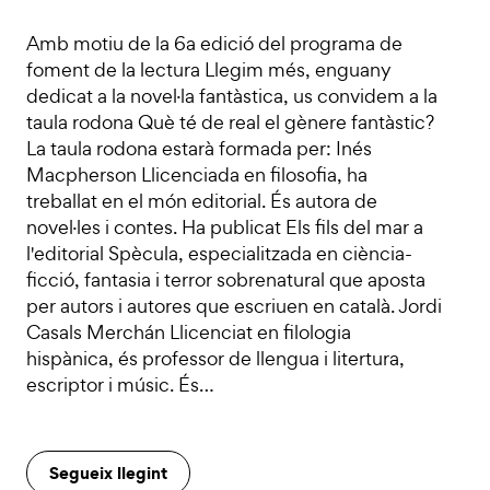
Amb motiu de la 6a edició del programa de
foment de la lectura Llegim més, enguany
dedicat a la novel·la fantàstica, us convidem a la
taula rodona Què té de real el gènere fantàstic?
La taula rodona estarà formada per: Inés
Macpherson Llicenciada en filosofia, ha
treballat en el món editorial. És autora de
novel·les i contes. Ha publicat Els fils del mar a
l'editorial Spècula, especialitzada en ciència-
ficció, fantasia i terror sobrenatural que aposta
per autors i autores que escriuen en català. Jordi
Casals Merchán Llicenciat en filologia
hispànica, és professor de llengua i litertura,
escriptor i músic. És…
Segueix llegint