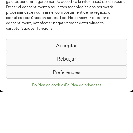
galetes per emmagatzemar i/o accedir a la informació del dispositiu.
Donar el consentiment a aquestes tecnologies ens permetrà
processar dades com ara el comportament de navegació o
identificadors únics en aquest lloc. No consentir o retirar el
consentiment, pot afectar negativament determinades
característiques i funcions.
Acceptar
Biblioteca Pilarin Bayés
Rebutjar
Passeig de la Generalitat, 1
08500 Vic
Preferències
Com arribar
Política de cookies
Política de privacitat
Avís legal
Política de privacitat
Política de cookies
Disseny web
+34 93 883 33 25
Col·laboradors: