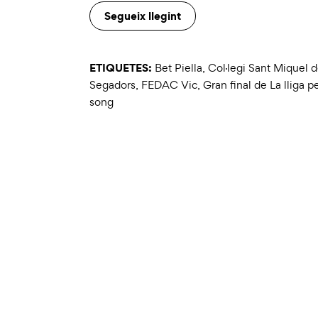
Segueix llegint
ETIQUETES:
Bet Piella
,
Col·legi Sant Miquel d
Segadors
,
FEDAC Vic
,
Gran final de La lliga p
song