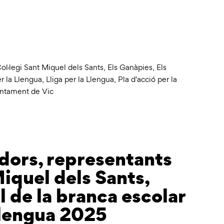
ol·legi Sant Miquel dels Sants
,
Els Ganàpies
,
Els
er la Llengua
,
Lliga per la Llengua
,
Pla d'acció per la
juntament de Vic
adors, representants
Miquel dels Sants,
l de la branca escolar
 Llengua 2025