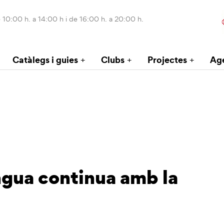
 10:00 h. a 14:00 h i de 16:00 h. a 20:00 h.
Catàlegs i guies
Clubs
Projectes
Ag
engua continua amb la