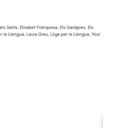
els Sants
,
Elisabet Franquesa
,
Els Ganàpies
,
Els
er la Llengua
,
Laura Grau
,
Lliga per la Llengua
,
Your