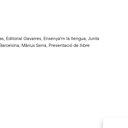
as
,
Editorial Gavarres
,
Ensenya'm la llengua
,
Junta
Barcelona
,
Màrius Serra
,
Presentació de llibre