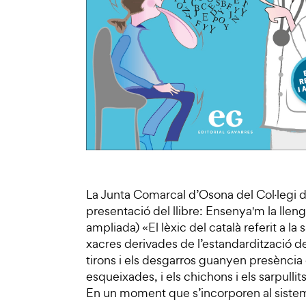
La Junta Comarcal d’Osona del Col·legi 
presentació del llibre: Ensenya'm la lleng
ampliada) «El lèxic del català referit a la 
xacres derivades de l’estandardització de l
tirons i els desgarros guanyen presència 
esqueixades, i els chichons i els sarpulli
En un moment que s’incorporen al sistem