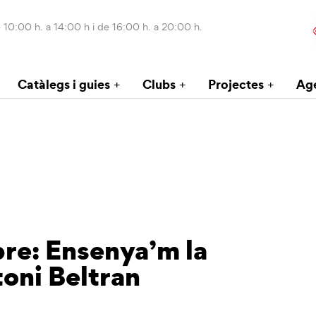
 10:00 h. a 14:00 h i de 16:00 h. a 20:00 h.
Catàlegs i guies
Clubs
Projectes
Ag
bre: Ensenya’m la
toni Beltran