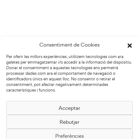
Consentiment de Cookies
Per oferir les millors experiències, utilitzem tecnologies com ara
galetes per emmagatzemar i/o accedir a la informació del dispositiu.
Donar el consentiment a aquestes tecnologies ens permetrà
processar dades com ara el comportament de navegació o
identificadors únics en aquest lloc. No consentir o retirar el
consentiment, pot afectar negativament determinades
característiques i funcions.
Acceptar
Biblioteca Pilarin Bayés
Rebutjar
Passeig de la Generalitat, 1
08500 Vic
Preferències
Com arribar