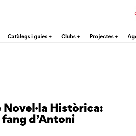
Catàlegs i guies
Clubs
Projectes
Ag
 Novel·la Històrica:
e fang d’Antoni