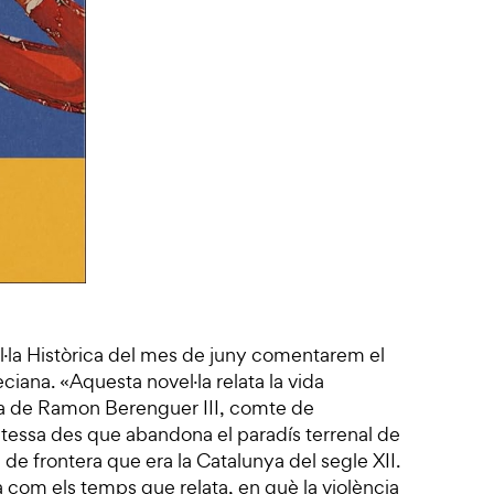
l·la Històrica del mes de juny comentarem el
eciana. «Aquesta novel·la relata la vida
a de Ramon Berenguer III, comte de
mtessa des que abandona el paradís terrenal de
a de frontera que era la Catalunya del segle XII.
a com els temps que relata, en què la violència