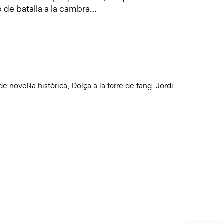
p de batalla a la cambra…
e novel·la històrica
,
Dolça a la torre de fang
,
Jordi