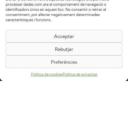
processar dades com ara el comportament de navegació o
identificadors únics en aquest lloc. No consentir o retirar el
consentiment, pot afectar negativament determinades
característiques i funcions.
Acceptar
Biblioteca Pilarin Bayés
Rebutjar
Passeig de la Generalitat, 1
08500 Vic
Preferències
Com arribar
Política de cookies
Política de privacitat
Avís legal
Política de privacitat
Política de cookies
Disseny web
+34 93 883 33 25
Col·laboradors: