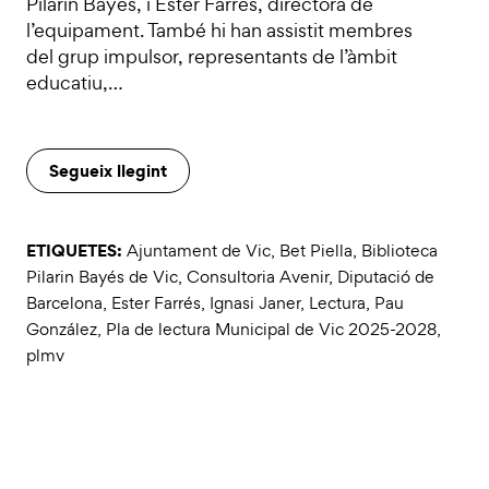
Pilarin Bayés, i Ester Farrés, directora de
l’equipament. També hi han assistit membres
del grup impulsor, representants de l’àmbit
educatiu,…
Segueix llegint
ETIQUETES:
Ajuntament de Vic
,
Bet Piella
,
Biblioteca
Pilarin Bayés de Vic
,
Consultoria Avenir
,
Diputació de
Barcelona
,
Ester Farrés
,
Ignasi Janer
,
Lectura
,
Pau
González
,
Pla de lectura Municipal de Vic 2025-2028
,
plmv