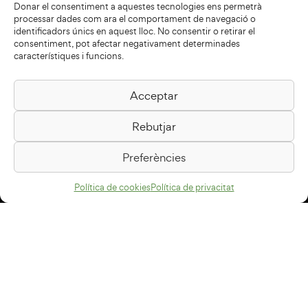
Donar el consentiment a aquestes tecnologies ens permetrà
processar dades com ara el comportament de navegació o
identificadors únics en aquest lloc. No consentir o retirar el
consentiment, pot afectar negativament determinades
característiques i funcions.
Acceptar
Biblioteca Pilarin Bayés
Rebutjar
Passeig de la Generalitat, 1
08500 Vic
Preferències
Com arribar
Política de cookies
Política de privacitat
Avís legal
Política de privacitat
Política de cookies
Disseny web
+34 93 883 33 25
Col·laboradors: