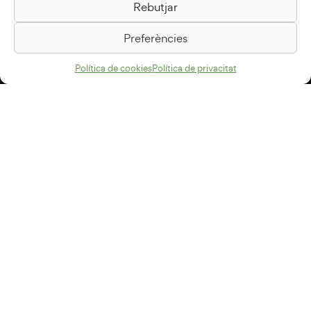
Rebutjar
Passeig de la Generalitat, 1
08500 Vic
Preferències
Com arribar
Política de cookies
Política de privacitat
Avís legal
Política de privacitat
Política de cookies
Disseny web
+34 93 883 33 25
Col·laboradors:
Subscriu-te al newsletter