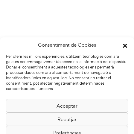
Consentiment de Cookies
Per oferir les millors experiències, utilitzem tecnologies com ara
galetes per emmagatzemar i/o accedir a la informació del dispositiu.
Donar el consentiment a aquestes tecnologies ens permetrà
processar dades com ara el comportament de navegació o
identificadors únics en aquest lloc. No consentir o retirar el
consentiment, pot afectar negativament determinades
característiques i funcions.
Acceptar
Biblioteca Pilarin Bayés
Rebutjar
Passeig de la Generalitat, 1
08500 Vic
Preferències