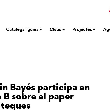
Catàlegs i guies
Clubs
Projectes
Ag
rin Bayés participa en
a B sobre el paper
ioteques