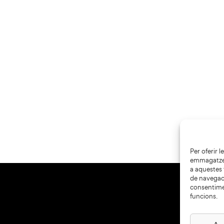
Per oferir 
emmagatzema
a aquestes
de navegaci
consentime
funcions.