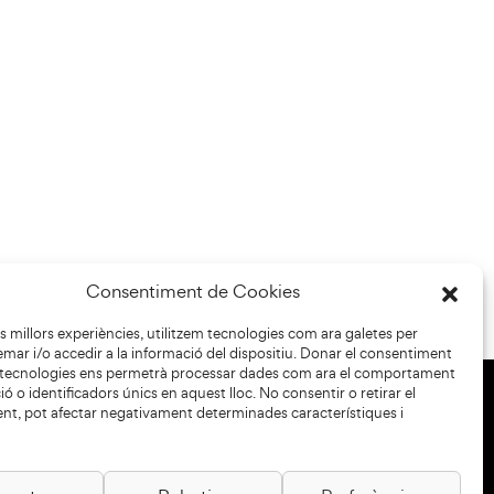
Consentiment de Cookies
les millors experiències, utilitzem tecnologies com ara galetes per
r i/o accedir a la informació del dispositiu. Donar el consentiment
 tecnologies ens permetrà processar dades com ara el comportament
ó o identificadors únics en aquest lloc. No consentir o retirar el
nt, pot afectar negativament determinades característiques i
+34 93 883 33 25
Col·laboradors: