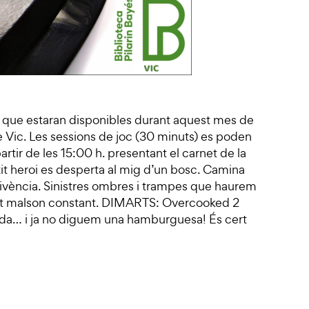
s que estaran disponibles durant aquest mes de
e Vic. Les sessions de joc (30 minuts) es poden
rtir de les 15:00 h. presentant el carnet de la
it heroi es desperta al mig d’un bosc. Camina
ervivència. Sinistres ombres i trampes que haurem
st malson constant. DIMARTS: Overcooked 2
ida… i ja no diguem una hamburguesa! És cert