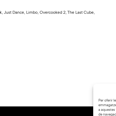
k
,
Just Dance
,
Limbo
,
Overcooked 2
,
The Last Cube
,
Per oferir 
emmagatzema
a aquestes
de navegaci