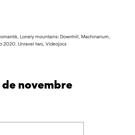
romantik
,
Lonely mountains: Downhill
,
Machinarium
,
yo 2020
,
Unravel two
,
Videojocs
s de novembre