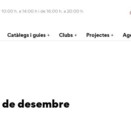
 10:00 h. a 14:00 h i de 16:00 h. a 20:00 h.
Catàlegs i guies
Clubs
Projectes
Ag
s de desembre