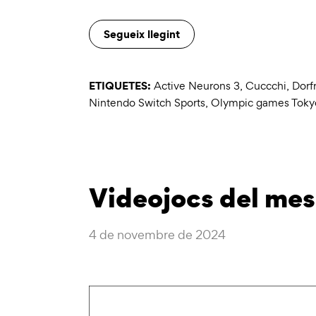
Segueix llegint
ETIQUETES:
Active Neurons 3
,
Cuccchi
,
Dorf
Nintendo Switch Sports
,
Olympic games Tok
Videojocs del me
4 de novembre de 2024