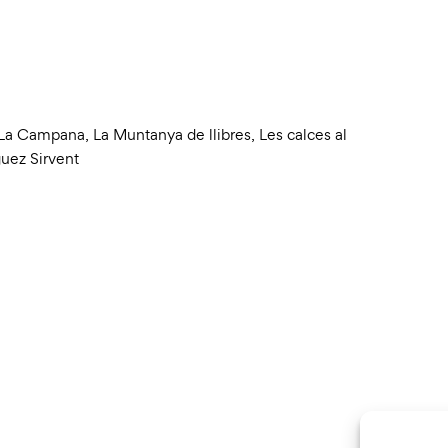
l La Campana
,
La Muntanya de llibres
,
Les calces al
uez Sirvent