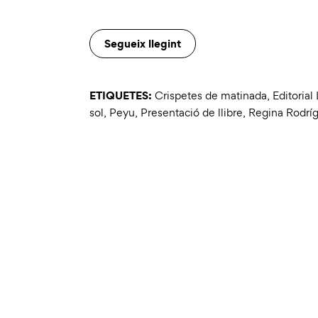
Segueix llegint
ETIQUETES:
Crispetes de matinada
,
Editoria
sol
,
Peyu
,
Presentació de llibre
,
Regina Rodríg