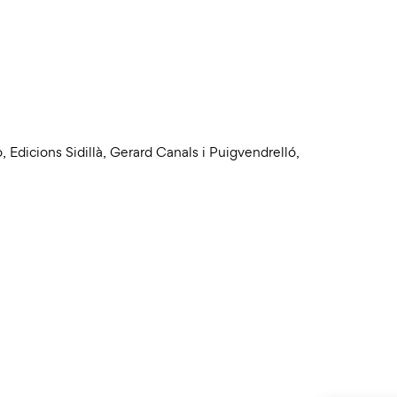
o
,
Edicions Sidillà
,
Gerard Canals i Puigvendrelló
,