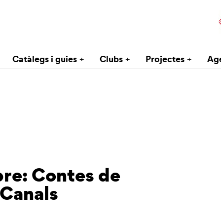
Catàlegs i guies
Clubs
Projectes
Ag
bre: Contes de
 Canals