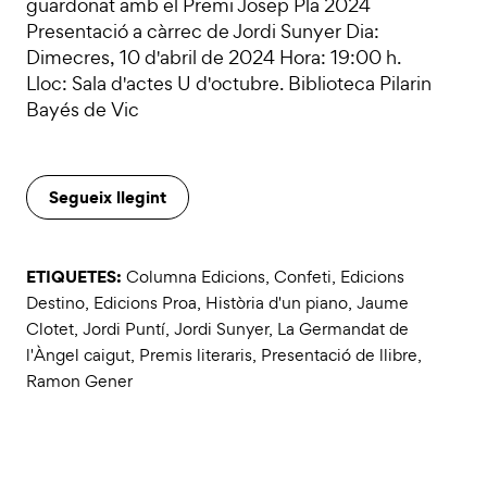
guardonat amb el Premi Josep Pla 2024
Presentació a càrrec de Jordi Sunyer Dia:
Dimecres, 10 d'abril de 2024 Hora: 19:00 h.
Lloc: Sala d'actes U d'octubre. Biblioteca Pilarin
Bayés de Vic
Segueix llegint
ETIQUETES:
Columna Edicions
,
Confeti
,
Edicions
Destino
,
Edicions Proa
,
Història d'un piano
,
Jaume
Clotet
,
Jordi Puntí
,
Jordi Sunyer
,
La Germandat de
l'Àngel caigut
,
Premis literaris
,
Presentació de llibre
,
Ramon Gener