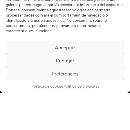
galetes per emmagatzemar i/o accedir a la informació del dispositiu.
Donar el consentiment a aquestes tecnologies ens permetrà
processar dades com ara el comportament de navegació o
identificadors únics en aquest lloc. No consentir o retirar el
consentiment, pot afectar negativament determinades
característiques i funcions.
Acceptar
Biblioteca Pilarin Bayés
Rebutjar
Passeig de la Generalitat, 1
08500 Vic
Preferències
Com arribar
Política de cookies
Política de privacitat
Avís legal
Política de privacitat
Política de cookies
Disseny web
+34 93 883 33 25