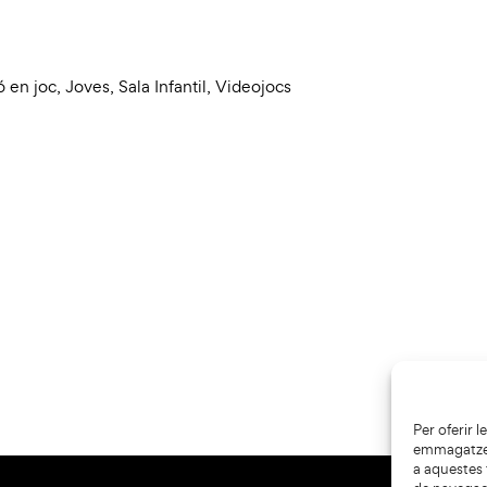
ó en joc
,
Joves
,
Sala Infantil
,
Videojocs
Per oferir 
emmagatzema
a aquestes