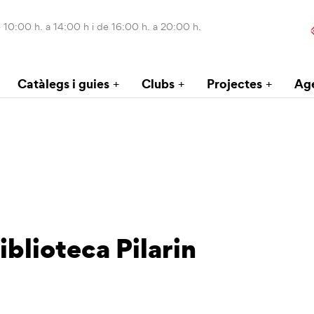
 10:00 h. a 14:00 h i de 16:00 h. a 20:00 h.
Catàlegs i guies
Clubs
Projectes
Ag
Biblioteca Pilarin